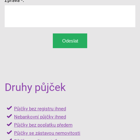
Druhy půjček
Půjčky bez registru ihned
Nebankovní půjčky ihned
Půjčky bez poplatku předem
Půjčky se zástavou nemovitosti