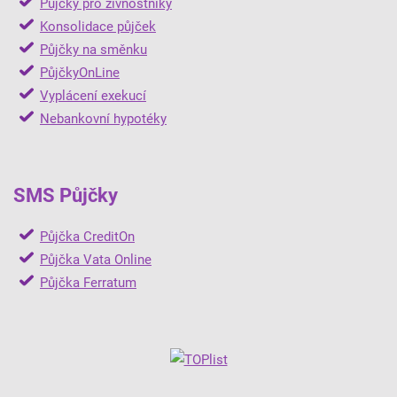
Půjčky pro živnostníky
Konsolidace půjček
Půjčky na směnku
PůjčkyOnLine
Vyplácení exekucí
Nebankovní hypotéky
SMS Půjčky
Půjčka CreditOn
Půjčka Vata Online
Půjčka Ferratum