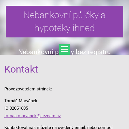
Nebankovní půjčky a
hypotéky ihned
Nebankovní půjčky bez registru
Kontakt
Provozovatelem stránek:
Tomáš Marvánek
IČ:02051605
tomas.marvanek@seznam.cz
Kontaktovat nás můžete na uvedený email, nebo pomocí