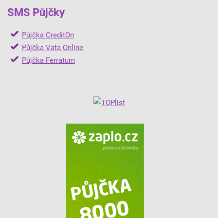
SMS Půjčky
Půjčka CreditOn
Půjčka Vata Online
Půjčka Ferratum