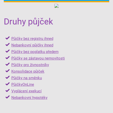
Druhy půjček
Půjčky bez registru ihned
Nebankovní půjčky ihned
Půjčky bez poplatku předem
Půjčky se zástavou nemovitosti
Půjčky pro živnostníky
Konsolidace půjček
Půjčky na směnku
PůjčkyOnLine
Vyplácení exekucí
Nebankovní hypotéky