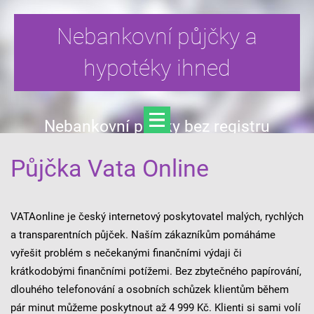
Nebankovní půjčky a
hypotéky ihned
Nebankovní půjčky bez registru
Půjčka Vata Online
VATAonline je český internetový poskytovatel malých, rychlých
a transparentních půjček. Naším zákazníkům pomáháme
vyřešit problém s nečekanými finančními výdaji či
krátkodobými finančními potížemi. Bez zbytečného papírování,
dlouhého telefonování a osobních schůzek klientům během
pár minut můžeme poskytnout až 4 999 Kč. Klienti si sami volí