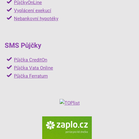
PůjčkyOnLine
Vyplácení exekucí
Nebankovní hypotéky
SMS Půjčky
Půjčka CreditOn
Půjčka Vata Online
Půjčka Ferratum