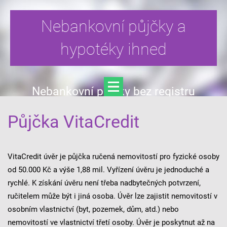
Nebankovní půjčky a
hypotéky ihned
Nebankovní půjčky bez registru
Půjčka VitaCredit
VitaCredit úvěr je půjčka ručená nemovitostí pro fyzické osoby
od 50.000 Kč a výše 1,88 mil. Vyřízení úvěru je jednoduché a
rychlé. K získání úvěru není třeba nadbytečných potvrzení,
ručitelem může být i jiná osoba. Úvěr lze zajistit nemovitostí v
osobním vlastnictví (byt, pozemek, dům, atd.) nebo
nemovitostí ve vlastnictví třetí osoby. Úvěr je poskytnut až na