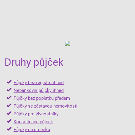
Druhy půjček
Půjčky bez registru ihned
Nebankovní půjčky ihned
Půjčky bez poplatku předem
Půjčky se zástavou nemovitosti
Půjčky pro živnostníky
Konsolidace půjček
Půjčky na směnku