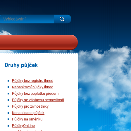
Druhy půjček
Půjčky bez registru ihned
Nebankovní půjčky ihned
Půjčky bez poplatku předem
Půjčky se zástavou nemovitosti
Půjčky pro živnostníky
Konsolidace půjček
Půjčky na směnku
PůjčkyOnLine