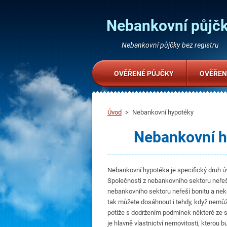
Nebankovní půjčk
Nebankovní půjčky bez registru
OVĚŘENÉ PŮJČKY
OVĚŘEN
Úvod
>
Nebankovní hypotéky
Nebankovní h
Nebankovní hypotéka je specifický druh ú
Společnosti z nebankovního sektoru neřeší
nebankovního sektoru neřeší bonitu a neko
tak můžete dosáhnout i tehdy, když nemůže
potíže s dodržením podmínek některé ze 
je hlavně vlastnictví nemovitosti, kterou b