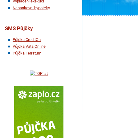
Vyplácení exekucí
Nebankovní hypotéky
SMS Půjčky
Půjčka CreditOn
Půjčka Vata Online
Půjčka Ferratum