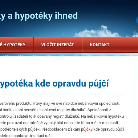
y a hypotéky ihned
É HYPOTÉKY
VLOŽIT INZERÁT
KONTAKT
ypotéka kde opravdu půjčí
věrového produktu, který mají ve své nabídce nebankovní společnosti.
.
 bonitu a ani neověřují bankovní registry dlužníků
Společnosti z
ntrolují žadateli tolik obávaný registr dlužníků. Na nebankovní hypotéku
te prokázat dostatečně vysoký plat nebo jste třeba měli v minulosti
spotřebitelských půjček. Předpokladem získání
půjčky
kde opravdu půjčí
udete nebankovní instituci ručit.