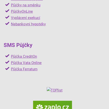
Půjčky na směnku
PůjčkyOnLine
Vyplácení exekucí
Nebankovní hypotéky
SMS Půjčky
Půjčka CreditOn
Půjčka Vata Online
Půjčka Ferratum