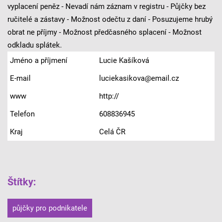
vyplacení peněz - Nevadí nám záznam v registru - Půjčky bez
ručitelé a zástavy - Možnost odečtu z daní - Posuzujeme hrubý
obrat ne příjmy - Možnost předčasného splacení - Možnost
odkladu splátek.
Jméno a příjmení
Lucie Kašíková
E-mail
luciekasikova@email.cz
www
http://
Telefon
608836945
Kraj
Celá ČR
Štítky
:
půjčky pro podnikatele