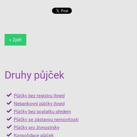
« Zpět
Druhy půjček
Půjčky bez registru ihned
Nebankovní půjčky ihned
Půjčky bez poplatku předem
Půjčky se zástavou nemovitosti
Půjčky pro živnostníky
Konsolidace půjček