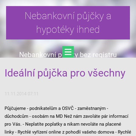
Nebankovní půjčky a
hypotéky ihned
Nebankovní půjčky bez registru
Ideální půjčka pro všechny
11.11.2014 07:11
Půjčujeme - podnikatelům a OSVČ - zaměstnaným -
důchodcům - osobám na MD Než nám zavoláte pár informací
pro Vás. - Neplatíte poplatky a nikam nevoláte na placené
linky - Rychlé vyřízení online z pohodlí vašeho domova - Rychlé