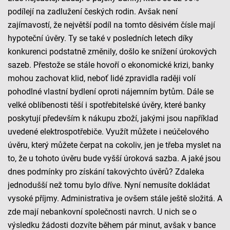
podílejí na zadlužení českých rodin. Avšak není
zajímavostí, že největší podíl na tomto děsivém čísle mají
hypoteční úvěry. Ty se také v posledních letech díky
konkurenci podstatně změnily, došlo ke snížení úrokových
sazeb. Přestože se stále hovoří o ekonomické krizi, banky
mohou zachovat klid, neboť lidé zpravidla raději volí
pohodlné vlastní bydlení oproti nájemním bytům. Dále se
velké oblíbenosti těší i spotřebitelské úvěry, které banky
poskytují především k nákupu zboží, jakými jsou například
uvedené elektrospotřebiče. Využít můžete i neúčelového
úvěru, který můžete čerpat na cokoliv, jen je třeba myslet na
to, že u tohoto úvěru bude vyšší úroková sazba. A jaké jsou
dnes podmínky pro získání takovýchto úvěrů? Zdaleka
jednodušší než tomu bylo dříve. Nyní nemusíte dokládat
vysoké příjmy. Administrativa je ovšem stále ještě složitá. A
zde mají nebankovní společnosti navrch. U nich se o
výsledku žádosti dozvíte během pár minut, avšak v bance