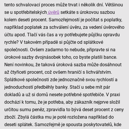
tento schvalovací proces může trvat i několik dní. Většinou
se u spotřebitelských
úvěrů
setkáte s úrokovou sazbou
kolem deseti procent. Samozřejmostí je počítat s poplatky,
například poplatek za schválení úvěru, za vedení úvěrového
účtu apod. Tlačí vás čas a vy potřebujete půjčku opravdu
rychle? V takovém případě si půjčte od splátkové
společnosti. Ovšem zadarmo to nebude, připravte si na
úrokové sazby dvojnásobek toho, co byste platili bance.
Není novinkou, že taková úroková sazba může dosáhnout
až čtyřiceti procent, což ovšem hraničí s lichvářstvím.
Splátkové společnosti zde jednoznačně svou rychlostí a
jednoduchostí předběhly banky. Stačí u sebe mít pár
dokladů a už si domů nesete potřebné spotřebiče. V praxi
dochází k tomu, že je potřeba, aby zákazník nejprve složil
určitou sumu peněz, zpravidla to bývá deset procent z ceny
zboží. Zbylá částka mu je poté rozložena například do
deseti splátek. Samozřejmě je spousta poskytovatelů, kde