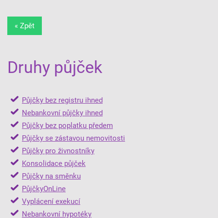
« Zpět
Druhy půjček
Půjčky bez registru ihned
Nebankovní půjčky ihned
Půjčky bez poplatku předem
Půjčky se zástavou nemovitosti
Půjčky pro živnostníky
Konsolidace půjček
Půjčky na směnku
PůjčkyOnLine
Vyplácení exekucí
Nebankovní hypotéky