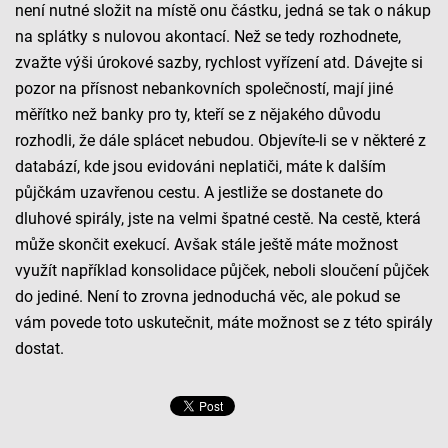
není nutné složit na místě onu částku, jedná se tak o nákup
na splátky s nulovou akontací. Než se tedy rozhodnete,
zvažte výši úrokové sazby, rychlost vyřízení atd. Dávejte si
pozor na přísnost nebankovních společností, mají jiné
měřítko než banky pro ty, kteří se z nějakého důvodu
rozhodli, že dále splácet nebudou. Objevíte-li se v některé z
databází, kde jsou evidováni neplatiči, máte k dalším
půjčkám uzavřenou cestu. A jestliže se dostanete do
dluhové spirály, jste na velmi špatné cestě. Na cestě, která
může skončit exekucí. Avšak stále ještě máte možnost
využít například konsolidace půjček, neboli sloučení půjček
do jediné. Není to zrovna jednoduchá věc, ale pokud se
vám povede toto uskutečnit, máte možnost se z této spirály
dostat.