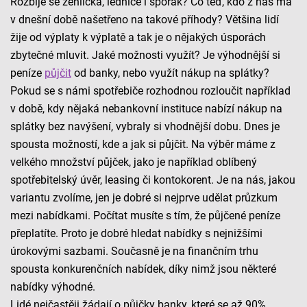
Rozbije se žehlička, lednice i sporák? Co teď, kdo z nás má
v dnešní době našetřeno na takové příhody? Většina lidí
žije od výplaty k výplatě a tak je o nějakých úsporách
zbytečné mluvit. Jaké možnosti využít? Je výhodnější si
peníze
půjčit
od banky, nebo využít nákup na splátky?
Pokud se s námi spotřebiče rozhodnou rozloučit například
v době, kdy nějaká nebankovní instituce nabízí nákup na
splátky bez navýšení, vybraly si vhodnější dobu. Dnes je
spousta možností, kde a jak si půjčit. Na výběr máme z
velkého množství půjček, jako je například oblíbený
spotřebitelský úvěr, leasing či kontokorent. Je na nás, jakou
variantu zvolíme, jen je dobré si nejprve udělat průzkum
mezi nabídkami. Počítat musíte s tím, že půjčené peníze
přeplatíte. Proto je dobré hledat nabídky s nejnižšími
úrokovými sazbami. Současně je na finančním trhu
spousta konkurenčních nabídek, díky nimž jsou některé
nabídky výhodné.
Lidé nejčastěji žádají o půjčky banky, které se až 90%