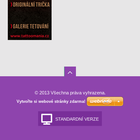
© 2013 Všechna práva vyhrazena.
Vytvořte si webové stránky zdarma!
STANDARDNÍ VERZE