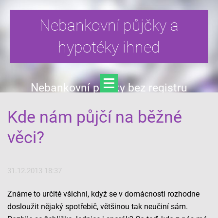
Nebankovní půjčky a
hypotéky ihned
Nebankovní půjčky bez registru
Kde nám půjčí na běžné
věci?
31.12.2013 18:37
Známe to určitě všichni, když se v domácnosti rozhodne
dosloužit nějaký spotřebič, většinou tak neučiní sám.