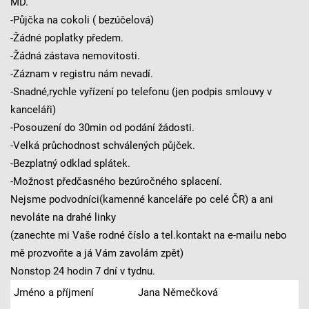
MD.
-Půjčka na cokoli ( bezúčelová)
-Žádné poplatky předem.
-Žádná zástava nemovitosti.
-Záznam v registru nám nevadí.
-Snadné,rychle vyřízení po telefonu (jen podpis smlouvy v
kanceláři)
-Posouzení do 30min od podání žádosti.
-Velká průchodnost schválených půjček.
-Bezplatný odklad splátek.
-Možnost předčasného bezúročného splacení.
Nejsme podvodníci(kamenné kanceláře po celé ČR) a ani
nevoláte na drahé linky
(zanechte mi Vaše rodné číslo a tel.kontakt na e-mailu nebo
mě prozvoňte a já Vám zavolám zpět)
Nonstop 24 hodin 7 dní v tydnu.
Jméno a příjmení
Jana Němečková