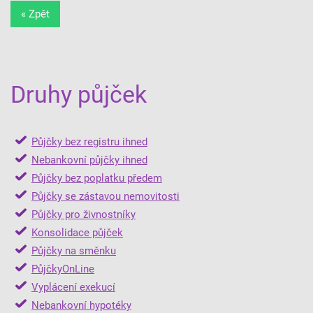
« Zpět
Druhy půjček
Půjčky bez registru ihned
Nebankovní půjčky ihned
Půjčky bez poplatku předem
Půjčky se zástavou nemovitosti
Půjčky pro živnostníky
Konsolidace půjček
Půjčky na směnku
PůjčkyOnLine
Vyplácení exekucí
Nebankovní hypotéky