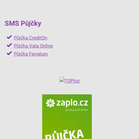
SMS Půjčky
Půjčka CreditOn
Půjčka Vata Online
Půjčka Ferratum