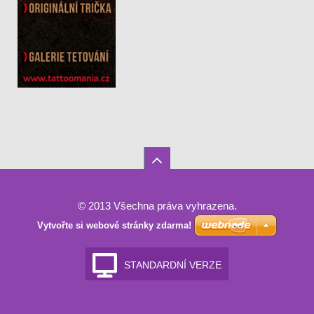
© 2013 Všechna práva vyhrazena.
Vytvořte si webové stránky zdarma!
STANDARDNÍ VERZE