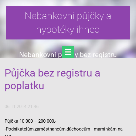
Nebankovní půjčky a
hypotéky ihned
Nebankovní půjčky bez registru
Půjčka bez registru a
poplatku
06.11.2014 21:46
Půjčka 10 000 – 200 000,-
-Podnikatelům,zaměstnancům,důchodcům i maminkám na