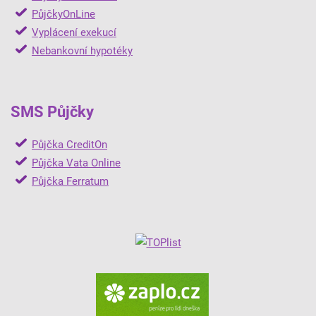
PůjčkyOnLine
Vyplácení exekucí
Nebankovní hypotéky
SMS Půjčky
Půjčka CreditOn
Půjčka Vata Online
Půjčka Ferratum