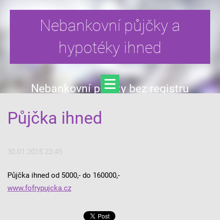
Nebankovní půjčky a
hypotéky ihned
Nebankovní půjčky bez registru
Půjčka ihned
30.01.2015 23:45
Půjčka ihned od 5000,- do 160000,-
www.fofrypujcka.cz