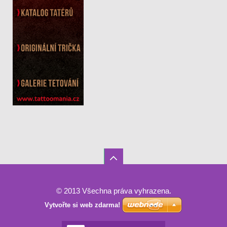
© 2013 Všechna práva vyhrazena.
Vytvořte si web zdarma!