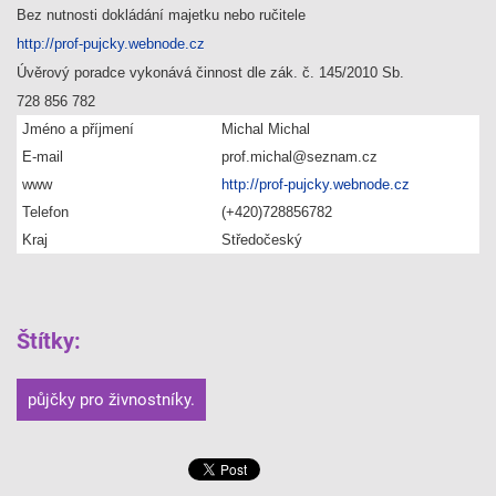
Bez nutnosti dokládání majetku nebo ručitele
http://prof-pujcky.webnode.cz
Úvěrový poradce vykonává činnost dle zák. č. 145/2010 Sb.
728 856 782
Jméno a příjmení
Michal Michal
E-mail
prof.michal@seznam.cz
www
http://prof-pujcky.webnode.cz
Telefon
(+420)728856782
Kraj
Středočeský
Štítky
:
půjčky pro živnostníky.