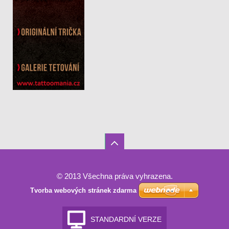
© 2013 Všechna práva vyhrazena.
Tvorba webových stránek zdarma
STANDARDNÍ VERZE