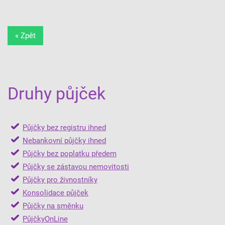
« Zpět
Druhy půjček
Půjčky bez registru ihned
Nebankovní půjčky ihned
Půjčky bez poplatku předem
Půjčky se zástavou nemovitosti
Půjčky pro živnostníky
Konsolidace půjček
Půjčky na směnku
PůjčkyOnLine