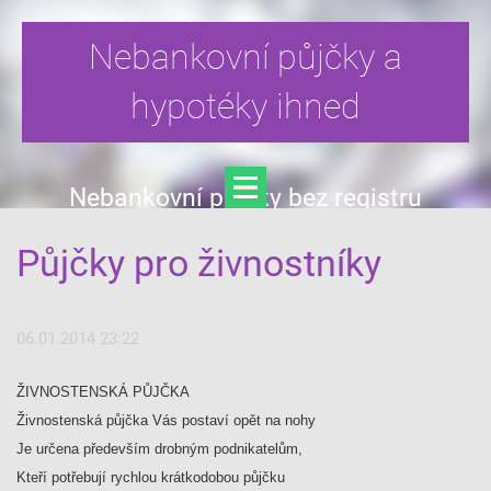
Nebankovní půjčky a
hypotéky ihned
Nebankovní půjčky bez registru
Půjčky pro živnostníky
06.01.2014 23:22
ŽIVNOSTENSKÁ PŮJČKA
Živnostenská půjčka Vás postaví opět na nohy
Je určena především drobným podnikatelům,
Kteří potřebují rychlou krátkodobou půjčku