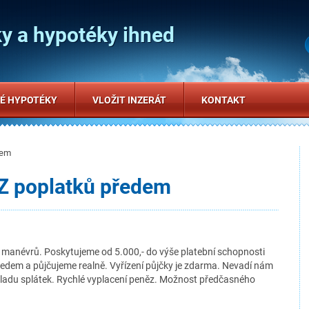
y a hypotéky ihned
É HYPOTÉKY
VLOŽIT INZERÁT
KONTAKT
dem
Z poplatků předem
manévrů. Poskytujeme od 5.000,- do výše platební schopnosti
ředem a půjčujeme realně. Vyřízení půjčky je zdarma. Nevadí nám
ladu splátek. Rychlé vyplacení peněz. Možnost předčasného