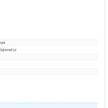
lupa
10@email.cz