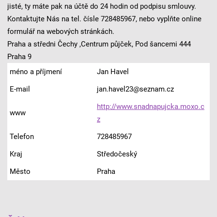
jisté, ty máte pak na účtě do 24 hodin od podpisu smlouvy.
Kontaktujte Nás na tel. čísle 728485967, nebo vyplňte online
formulář na webových stránkách.
Praha a středni Čechy ,Centrum půjček, Pod šancemi 444
Praha 9
méno a příjmení
Jan Havel
E-mail
jan.havel23@seznam.cz
http://www.snadnapujcka.moxo.c
www
z
Telefon
728485967
Kraj
Středočeský
Město
Praha