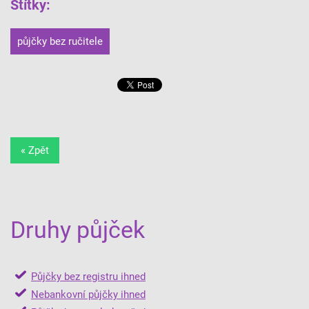
Štítky
:
půjčky bez ručitele
« Zpět
Druhy půjček
Půjčky bez registru ihned
Nebankovní půjčky ihned