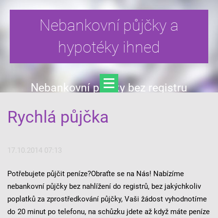
Nebankovní půjčky a
hypotéky ihned
Nebankovní půjčky bez registru
Rychlá půjčka
17.10.2014 07:13
Potřebujete půjčit peníze?Obraťte se na Nás! Nabízíme
nebankovní půjčky bez nahlížení do registrů, bez jakýchkoliv
poplatků za zprostředkování půjčky, Vaši žádost vyhodnotíme
do 20 minut po telefonu, na schůzku jdete až když máte peníze