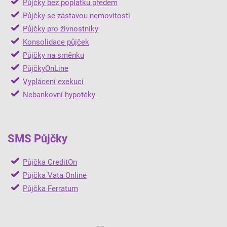
Půjčky bez poplatku předem
Půjčky se zástavou nemovitosti
Půjčky pro živnostníky
Konsolidace půjček
Půjčky na směnku
PůjčkyOnLine
Vyplácení exekucí
Nebankovní hypotéky
SMS Půjčky
Půjčka CreditOn
Půjčka Vata Online
Půjčka Ferratum