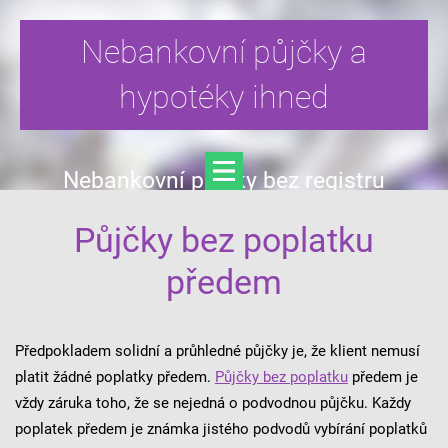
Nebankovní půjčky a
hypotéky ihned
Nebankovní půjčky bez registru
Půjčky bez poplatku
předem
Předpokladem solidní a průhledné půjčky je, že klient nemusí
platit žádné poplatky předem.
Půjčky bez poplatku
předem je
vždy záruka toho, že se nejedná o podvodnou půjčku. Každy
poplatek předem je známka jistého podvodů vybírání poplatků