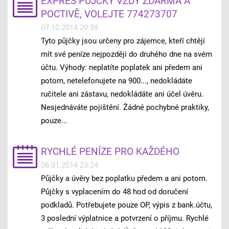
EXPRES PŮJČKY VŽDY ZDARMA A
POCTIVĚ, VOLEJTE 774273707
07.10.2014 20:59
Tyto půjčky jsou určeny pro zájemce, kteří chtějí
mít své peníze nejpozději do druhého dne na svém
účtu. Výhody: neplatíte poplatek ani předem ani
potom, netelefonujete na 900..., nedokládáte
ručitele ani zástavu, nedokládáte ani účel úvěru.
Nesjednáváte pojištění. Žádné pochybné praktiky,
pouze...
RYCHLÉ PENÍZE PRO KAŽDÉHO
06.01.2014 23:24
Půjčky a úvěry bez poplatku předem a ani potom.
Půjčky s vyplacením do 48 hod od doručení
podkladů. Potřebujete pouze OP, výpis z bank.účtu,
3 poslední výplatnice a potvrzení o příjmu. Rychlé