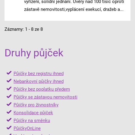
vyřízení, solidní jednání. Úvěry nad 100 tisíc oproti
zástavě nemovitosti,vyplácení exekucí, dražeb a...
Záznamy: 1 - 8 ze 8
Druhy půjček
Půjčky bez registru ihned
Nebankovní půjčky ihned
Půjčky bez poplatku předem
Půjčky se zástavou nemovitosti
Půjčky pro živnostníky
Konsolidace půjček
Půjčky na směnku
PůjčkyOnLine