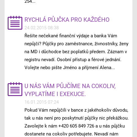
254...
RYCHLÁ PŮJČKA PRO KAŽDÉHO
24.02.2015 08:38
Řešíte nečekané finanční výdaje a banka Vám
nepůjčí? Půjčky pro zaměstnance, živnostníky, ženy
na MD i důchodce bez poplatků předem. Záznam v
registru nevadí. Osobní přístup a férové jednání.
Volejte nebo pište Jméno a příjmení Alena...
U NÁS VÁM PŮJČÍME NA COKOLIV,
VYPLATÍME I EXEKUCE.
16.01.2015 07:24
Pokud Vám nepůjčili v bance z jakéhokoliv důvodu,
tak u nás není pro poskytnutí půjčky nic překážkou.
Zavolejte k nám +420 605 849 726 a u nás půjčku
dostanete na cokoliv potřebujete. Nevadí nám