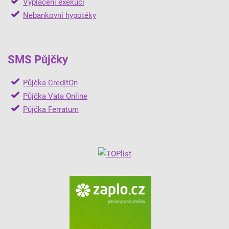
Vyplácení exekucí
Nebankovní hypotéky
SMS Půjčky
Půjčka CreditOn
Půjčka Vata Online
Půjčka Ferratum