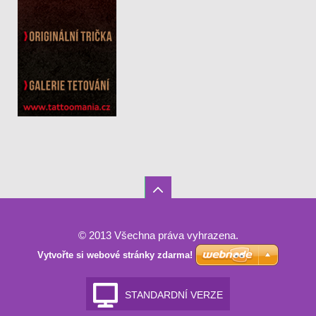
© 2013 Všechna práva vyhrazena.
Vytvořte si webové stránky zdarma!
STANDARDNÍ VERZE