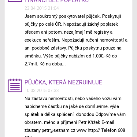
FINANCÍ BEZ POPLATKU
23.04.2015 21:04
Jsem soukromý poskytovatel půjček. Poskytuji
půjčky po celé ČR. Nepožaduji žádný poplatek
předem ani potom, nezajímají mě registry a
exekuce neřeším. Nepožaduji ručení nemovitostí a
ani podobné zástavy. Půjčku poskytnu pouze na
směnku. Výše půjčky nabízím od 1.000,-Kč do
2.7mil. Kč na dobu...
PŮJČKA, KTERÁ NEZRUINUJE
10.03.2015 07:33
Na zástavu nemovitosti, nebo vašeho vozu vám
nabídneme částku na jaké se domluvíme, výše
splátek a délka splácení dohodou Odpovíme vám
obratem. méno a příjmení Petr Křížek E-mail
zbuzany.petr@seznam.cz www http:// Telefon 608