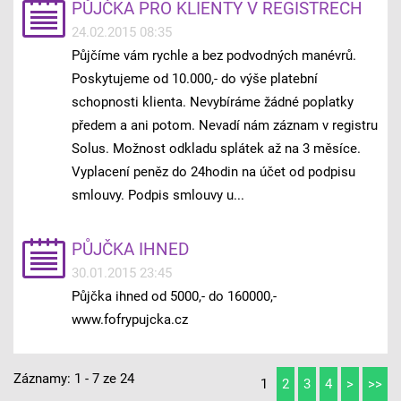
PŮJČKA PRO KLIENTY V REGISTRECH
24.02.2015 08:35
Půjčíme vám rychle a bez podvodných manévrů.
Poskytujeme od 10.000,- do výše platební
schopnosti klienta. Nevybíráme žádné poplatky
předem a ani potom. Nevadí nám záznam v registru
Solus. Možnost odkladu splátek až na 3 měsíce.
Vyplacení peněz do 24hodin na účet od podpisu
smlouvy. Podpis smlouvy u...
PŮJČKA IHNED
30.01.2015 23:45
Půjčka ihned od 5000,- do 160000,-
www.fofrypujcka.cz
Záznamy: 1 - 7 ze 24
1
2
3
4
>
>>