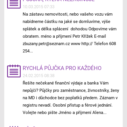
10.03.2015 07:33
Na zástavu nemovitosti, nebo vašeho vozu vám
nabídneme částku na jaké se domluvíme, výše
splátek a délka splácení dohodou Odpovíme vám
obratem. méno a příjmení Petr Křížek E-mail
zbuzany.petr@seznam.cz www http:// Telefon 608
254...
RYCHLÁ PŮJČKA PRO KAŽDÉHO
24.02.2015 08:38
Řešíte nečekané finanční výdaje a banka Vám
nepůjčí? Půjčky pro zaměstnance, živnostníky, ženy
na MD i důchodce bez poplatků předem. Záznam v
registru nevadí. Osobní přístup a férové jednání.
Volejte nebo pište Jméno a příjmení Alena...