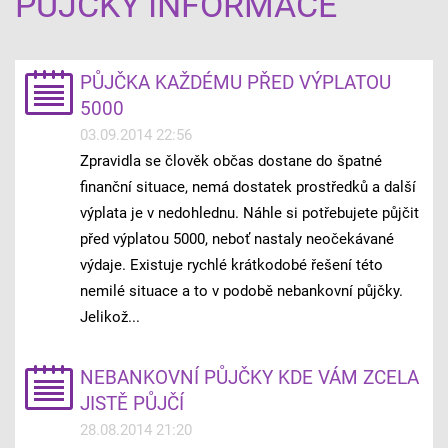
PŮJČKY INFORMACE
PŮJČKA KAŽDÉMU PŘED VÝPLATOU
5000
03.09.2014 22:56
Zpravidla se člověk občas dostane do špatné
finanční situace, nemá dostatek prostředků a další
výplata je v nedohlednu. Náhle si potřebujete půjčit
před výplatou 5000, neboť nastaly neočekávané
výdaje. Existuje rychlé krátkodobé řešení této
nemilé situace a to v podobě nebankovní půjčky.
Jelikož...
NEBANKOVNÍ PŮJČKY KDE VÁM ZCELA
JISTĚ PŮJČÍ
28.08.2014 21:20