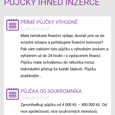
PŮJČKY IHNED INZERCE
PŘÍMÉ PŮJČKY VÝHODNĚ
12.06.2016 22:10
Máte nečekané finanční výdaje, dostali jste se do
svízelní situace a potřebujete finanční hotovost?
Pak vám nabízím tuto půjčku s výhodným úrokem a
vyřízením už do 24 hodin i s vyplacením financí.
Půjčku máte schválenou do několika minut.
Individuální přístup ke každé žádosti. Půjčku
poptávejte...
PŮJČKA OD SOUKROMNÍKA
23.04.2015 21:07
Zprostředkuji půjčku od 4 000 Kč – 400 000 Kč. Od
více společností, více soukromých investorů.