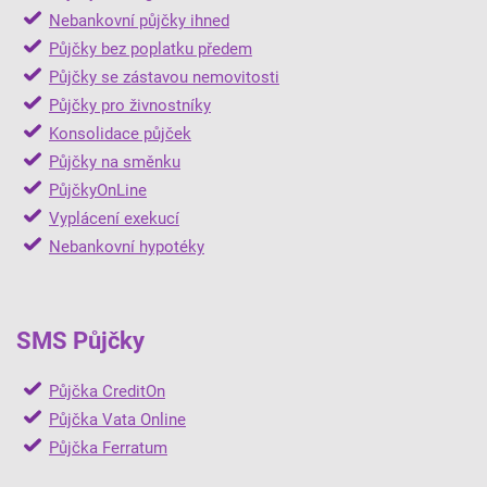
Nebankovní půjčky ihned
Půjčky bez poplatku předem
Půjčky se zástavou nemovitosti
Půjčky pro živnostníky
Konsolidace půjček
Půjčky na směnku
PůjčkyOnLine
Vyplácení exekucí
Nebankovní hypotéky
SMS Půjčky
Půjčka CreditOn
Půjčka Vata Online
Půjčka Ferratum