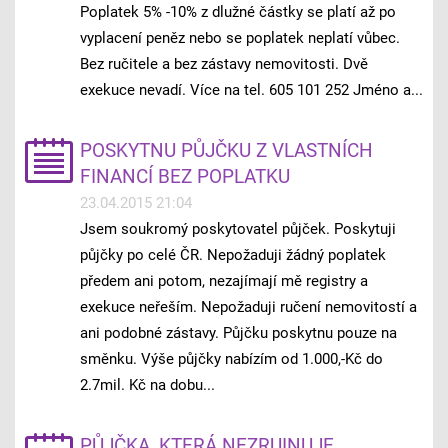
Poplatek 5% -10% z dlužné částky se platí až po
vyplacení peněz nebo se poplatek neplatí vůbec.
Bez ručitele a bez zástavy nemovitosti. Dvě
exekuce nevadí. Více na tel. 605 101 252 Jméno a...
POSKYTNU PŮJČKU Z VLASTNÍCH
FINANCÍ BEZ POPLATKU
23.04.2015 21:04
Jsem soukromý poskytovatel půjček. Poskytuji
půjčky po celé ČR. Nepožaduji žádný poplatek
předem ani potom, nezajímají mě registry a
exekuce neřeším. Nepožaduji ručení nemovitostí a
ani podobné zástavy. Půjčku poskytnu pouze na
směnku. Výše půjčky nabízím od 1.000,-Kč do
2.7mil. Kč na dobu...
PŮJČKA, KTERÁ NEZRUINUJE