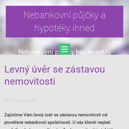
Nebankovní půjčky a
hypotéky ihned
Nebankovní půjčky bez registru
Levný úvěr se zástavou
nemovitosti
06.11.2014 21:41
Zajistíme Vám levný úvěr se zástavou nemovitosti od
prověřené nebankovní společností. U nás klienti neplatí