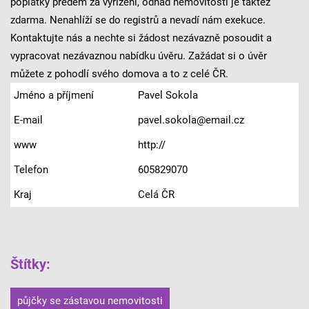
poplatky předem za vyřízení, odhad nemovitosti je taktéž
zdarma. Nenahlíží se do registrů a nevadí nám exekuce.
Kontaktujte nás a nechte si žádost nezávazně posoudit a
vypracovat nezávaznou nabídku úvěru. Zažádat si o úvěr
můžete z pohodlí svého domova a to z celé ČR.
Jméno a příjmení
Pavel Sokola
E-mail
pavel.sokola@email.cz
www
http://
Telefon
605829070
Kraj
Celá ČR
Štítky
:
půjčky se zástavou nemovitosti