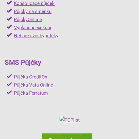
Konsolidace půjček
Půjčky na směnku
PůjčkyOnLine
Vyplácení exekucí
Nebankovní hypotéky
SMS Půjčky
Půjčka CreditOn
Půjčka Vata Online
Půjčka Ferratum