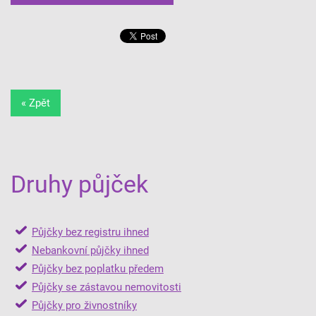
« Zpět
Druhy půjček
Půjčky bez registru ihned
Nebankovní půjčky ihned
Půjčky bez poplatku předem
Půjčky se zástavou nemovitosti
Půjčky pro živnostníky