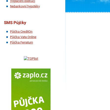
Vyplácení exekucí
Nebankovní hypotéky
SMS Půjčky
Půjčka CreditOn
Půjčka Vata Online
Půjčka Ferratum