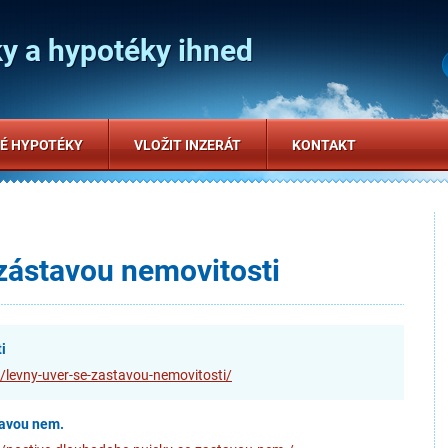
y a hypotéky ihned
É HYPOTÉKY
VLOŽIT INZERÁT
KONTAKT
 zástavou nemovitosti
i
/levny-uver-se-zastavou-nemovitosti/
tavou nem.