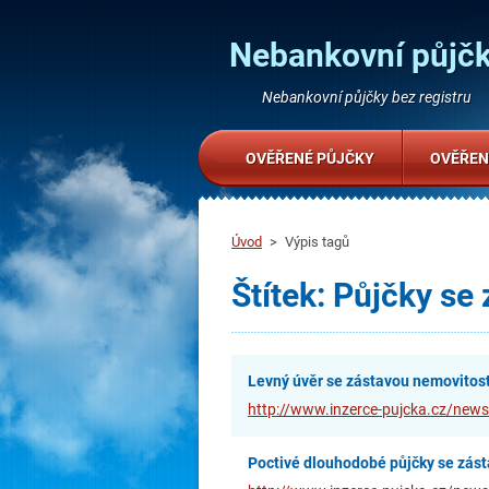
Nebankovní půjčk
Nebankovní půjčky bez registru
OVĚŘENÉ PŮJČKY
OVĚŘEN
Úvod
>
Výpis tagů
Štítek: Půjčky se
Levný úvěr se zástavou nemovitost
http://www.inzerce-pujcka.cz/news
Poctivé dlouhodobé půjčky se zás