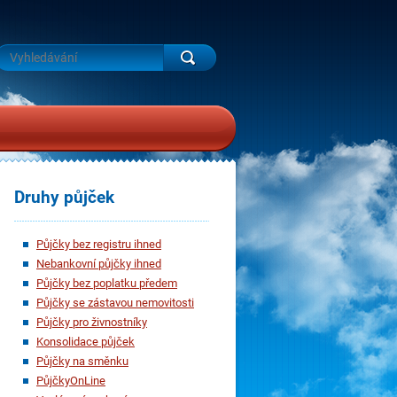
Druhy půjček
Půjčky bez registru ihned
Nebankovní půjčky ihned
Půjčky bez poplatku předem
Půjčky se zástavou nemovitosti
Půjčky pro živnostníky
Konsolidace půjček
Půjčky na směnku
PůjčkyOnLine