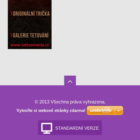
© 2013 Všechna práva vyhrazena.
Vytvořte si webové stránky zdarma!
STANDARDNÍ VERZE