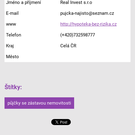
Jméno a příjmení
Real Invest s.r.o
E-mail
pujcka-najisto@seznam.cz
www
http://hypoteka-bez-rizika.cz
Telefon
(+420)732598777
Kraj
Celá ČR
Město
Štítky
:
půjčky se zástavou nemovitosti