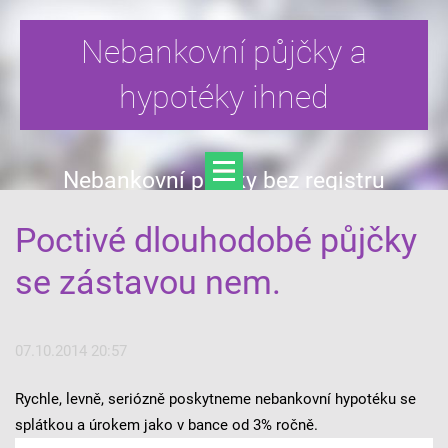
Nebankovní půjčky a
hypotéky ihned
Nebankovní půjčky bez registru
Poctivé dlouhodobé půjčky
se zástavou nem.
07.10.2014 20:57
Rychle, levně, seriózně poskytneme nebankovní hypotéku se
splátkou a úrokem jako v bance od 3% ročně.